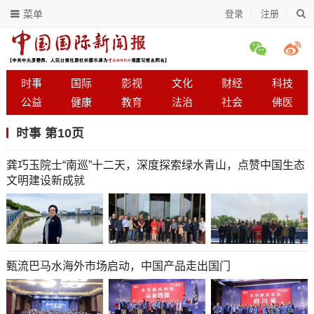
菜单
登录
注册
时事
国际
影视
文化
财经
科技
公益
健康
教育
法治
社会
佛医
时事 第10页
龚巧玉院士“南巡”十二天，深度探索绿水青山，点赞中国生态
文明建设新成就
甄流巴马水海外市场启动，中国产品走出国门