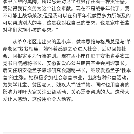
家中长辈的熏陶，所以总是对这个社会存在着一种责任感。
我觉得我有义务为这个社会奉献。现在不是战争年代了，我
不可能上战场杀敌;但是我可以在和平年代做更多力所能及的
可以帮助别人的事，这是我对我自己的要求，也是家中长辈
对我们家族小孩的要求。”
从革命老区走出来的孟小岸，做事思维与格局总是与“革
命老区”紧紧相连，她怀着感恩之心进入社会，后以回馈社
会、回报家乡为行事准则。现在孟小岸任职于安徽省委农工
党书画院副秘书长、安徽省爱心公益慈善基金会副理事长。
后又任职安徽孟子思想研究会副秘书长，继续发扬孟子“性本
善”的主张。她积极参加社会慈善事业，出席各种公益活动，
为失学儿童、贫困老人、残疾人捐钱捐物。同时也用自身的
影响力呼吁大家关注公益活动，关心需要帮助的人。这份大
爱让人感动，这份用心令人动容。