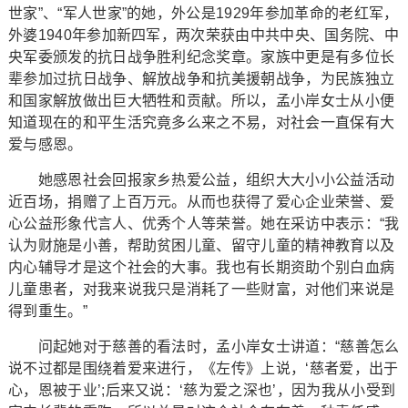
世家”、“军人世家”的她，外公是1929年参加革命的老红军，
外婆1940年参加新四军，两次荣获由中共中央、国务院、中
央军委颁发的抗日战争胜利纪念奖章。家族中更是有多位长
辈参加过抗日战争、解放战争和抗美援朝战争，为民族独立
和国家解放做出巨大牺牲和贡献。所以，孟小岸女士从小便
知道现在的和平生活究竟多么来之不易，对社会一直保有大
爱与感恩。
她感恩社会回报家乡热爱公益，组织大大小小公益活动
近百场，捐赠了上百万元。从而也获得了爱心企业荣誉、爱
心公益形象代言人、优秀个人等荣誉。她在采访中表示：“我
认为财施是小善，帮助贫困儿童、留守儿童的精神教育以及
内心辅导才是这个社会的大事。我也有长期资助个别白血病
儿童患者，对我来说我只是消耗了一些财富，对他们来说是
得到重生。”
问起她对于慈善的看法时，孟小岸女士讲道：“慈善怎么
说不过都是围绕着爱来进行，《左传》上说，‘慈者爱，出于
心，恩被于业’;后来又说：‘慈为爱之深也’，因为我从小受到