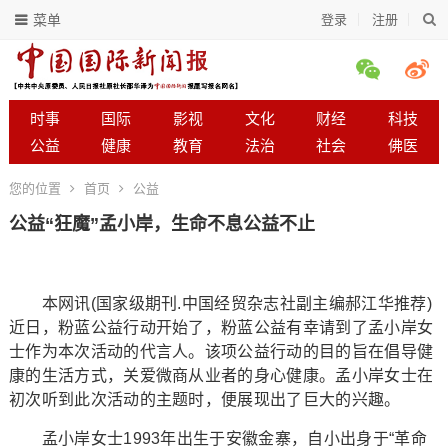
菜单
登录
注册
时事
国际
影视
文化
财经
科技
公益
健康
教育
法治
社会
佛医
您的位置
首页
公益
公益“狂魔”孟小岸，生命不息公益不止
本网讯(国家级期刊.中国经贸杂志社副主编郝江华推荐)
近日，粉蓝公益行动开始了，粉蓝公益有幸请到了孟小岸女
士作为本次活动的代言人。该项公益行动的目的旨在倡导健
康的生活方式，关爱微商从业者的身心健康。孟小岸女士在
初次听到此次活动的主题时，便展现出了巨大的兴趣。
孟小岸女士1993年出生于安徽金寨，自小出身于“革命