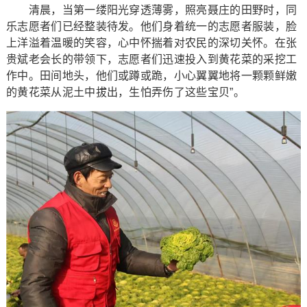
清晨，当第一缕阳光穿透薄雾，照亮聂庄的田野时，同
乐志愿者们已经整装待发。他们身着统一的志愿者服装，脸
上洋溢着温暖的笑容，心中怀揣着对农民的深切关怀。在张
贵斌老会长的带领下，志愿者们迅速投入到黄花菜的采挖工
作中。田间地头，他们或蹲或跪，小心翼翼地将一颗颗鲜嫩
的黄花菜从泥土中拔出，生怕弄伤了这些宝贝”。