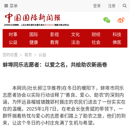
菜单
登录
注册
时事
国际
影视
文化
财经
科技
公益
健康
教育
法治
社会
佛医
您的位置
首页
公益
蚌埠同乐志愿者：以爱之名，共绘助农新画卷
本网讯(社长郝江华推荐)在冬日的暖阳下，蚌埠市同乐
志愿者协会以实际行动诠释了“善良、爱心、助农”的深刻内
涵，为怀远县榴城镇魏郢村聂庄的农民们送去了一份实实在
在的温暖。2025年1月7日，在老会长张贵斌的带领下，一
群怀揣着热忱与爱心的志愿者们踏上了助农之旅，他们的到
来，让这个冬日的小村庄充满了生机与希望。