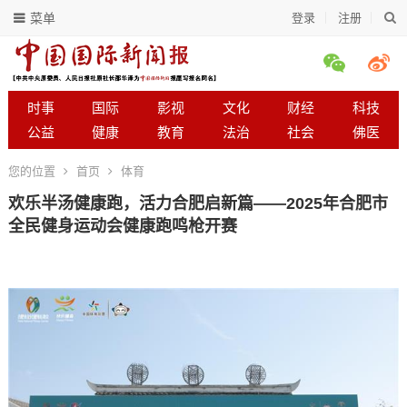
菜单
登录
注册
时事
国际
影视
文化
财经
科技
公益
健康
教育
法治
社会
佛医
您的位置
首页
体育
欢乐半汤健康跑，活力合肥启新篇——2025年合肥市
全民健身运动会健康跑鸣枪开赛