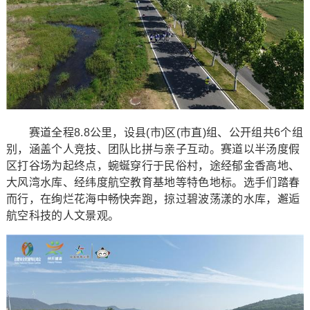
赛道全程8.8公里，设县(市)区(市直)组、公开组共6个组
别，涵盖个人竞技、团队比拼与亲子互动。赛道以半汤度假
区打谷场为起终点，蜿蜒穿行于民俗村，途经郁金香高地、
大风湾水库、经纬度航空教育基地等特色地标。选手们踏春
而行，在绚烂花海中畅快奔跑，掠过碧波荡漾的水库，邂逅
航空科技的人文景观。