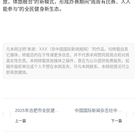
旅，体旅融合”的新模式，形成办赛期间“周周有比赛、人人
能参与”的全民健身新生态。
凡本网注明“来源：XXX（非中国国际新闻报网）”的作品，均转载自其
它媒体，转载目的在于传递更多信息，并不代表本网赞同其观点和对其
真实性负责。本网转载其他媒体之稿件，意在为公众提供免费服务。如
稿件版权单位或个人不想在本网发布，可与本网联系，本网视情况可立
即将其撤除。
2025年合肥市全民健身运动会柔力球比赛圆满落幕
中国国际新闻杂志社中华武术智库专家张世宏简介
上一篇
下一篇