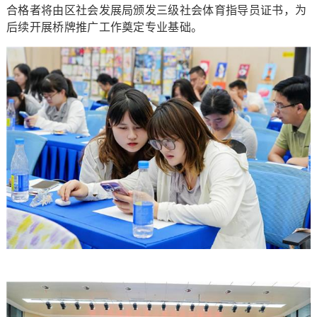
合格者将由区社会发展局颁发三级社会体育指导员证书，为
后续开展桥牌推广工作奠定专业基础。